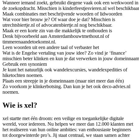
Wanneer iemand zoekt, gebruikt diegene vaak ook een werkwoord in
de zoekopdracht. Misschien is kinderfeestjesvieren.nl wel beschikbaar
Maak combinaties met beschrijvende woorden of lidwoorden
Wat voor bier brouw je? Of waar doe je dat? Misschien is
utrechtsbiertje.nl of advocatenbiertje.nl nog beschikbaar.
Maak er een korte zin van die makkelijk te onthouden is
Denk bijvoorbeeld aan Amsterdambouwtmethout.nl of
timmerenaandetoekomst.nl.
Leen woorden uit een andere taal of verbaster het
Wat is de Engelse vertaling van jouw idee? Zo vind je ‘finance’
misschien beter klinken en kun je dat verwerken in jouw domeinnaam
Gebruik een synoniem
Je kunt het natuurlijk ook wandelexcursies, wandelexpedities of
hiketochten noemen.
Plaats een streepje in je domeinnaam (maar niet meer dan één)
Zo voorkom je klinkerbotsing. Dan kun je het ook deco-advies.nl
noemen.
Wie is xel?
xel startte met één droom: een veilige en toegankelijke digitale
wereld, voor iedereen. Nu helpen we meer dan 12.000 klanten met
het realiseren van hun online ambities: van enthousiaste beginners
tot doorgewinterde pro’s. Jij staat centraal, we staan samen achter