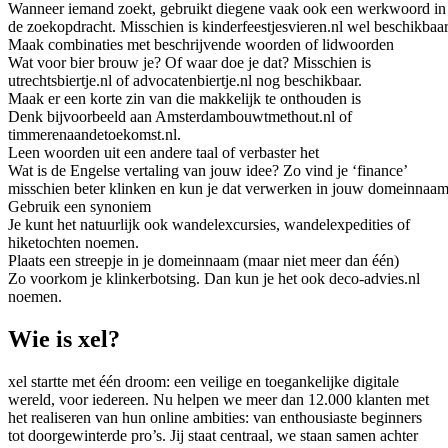
Wanneer iemand zoekt, gebruikt diegene vaak ook een werkwoord in
de zoekopdracht. Misschien is kinderfeestjesvieren.nl wel beschikbaar
Maak combinaties met beschrijvende woorden of lidwoorden
Wat voor bier brouw je? Of waar doe je dat? Misschien is
utrechtsbiertje.nl of advocatenbiertje.nl nog beschikbaar.
Maak er een korte zin van die makkelijk te onthouden is
Denk bijvoorbeeld aan Amsterdambouwtmethout.nl of
timmerenaandetoekomst.nl.
Leen woorden uit een andere taal of verbaster het
Wat is de Engelse vertaling van jouw idee? Zo vind je ‘finance’
misschien beter klinken en kun je dat verwerken in jouw domeinnaam
Gebruik een synoniem
Je kunt het natuurlijk ook wandelexcursies, wandelexpedities of
hiketochten noemen.
Plaats een streepje in je domeinnaam (maar niet meer dan één)
Zo voorkom je klinkerbotsing. Dan kun je het ook deco-advies.nl
noemen.
Wie is xel?
xel startte met één droom: een veilige en toegankelijke digitale
wereld, voor iedereen. Nu helpen we meer dan 12.000 klanten met
het realiseren van hun online ambities: van enthousiaste beginners
tot doorgewinterde pro’s. Jij staat centraal, we staan samen achter