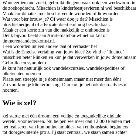
Wanneer iemand zoekt, gebruikt diegene vaak ook een werkwoord in
de zoekopdracht. Misschien is kinderfeestjesvieren.nl wel beschikbaar
Maak combinaties met beschrijvende woorden of lidwoorden
Wat voor bier brouw je? Of waar doe je dat? Misschien is
utrechtsbiertje.nl of advocatenbiertje.nl nog beschikbaar.
Maak er een korte zin van die makkelijk te onthouden is
Denk bijvoorbeeld aan Amsterdambouwtmethout.nl of
timmerenaandetoekomst.nl.
Leen woorden uit een andere taal of verbaster het
Wat is de Engelse vertaling van jouw idee? Zo vind je ‘finance’
misschien beter klinken en kun je dat verwerken in jouw domeinnaam
Gebruik een synoniem
Je kunt het natuurlijk ook wandelexcursies, wandelexpedities of
hiketochten noemen.
Plaats een streepje in je domeinnaam (maar niet meer dan één)
Zo voorkom je klinkerbotsing. Dan kun je het ook deco-advies.nl
noemen.
Wie is xel?
xel startte met één droom: een veilige en toegankelijke digitale
wereld, voor iedereen. Nu helpen we meer dan 12.000 klanten met
het realiseren van hun online ambities: van enthousiaste beginners
tot doorgewinterde pro’s. Jij staat centraal, we staan samen achter