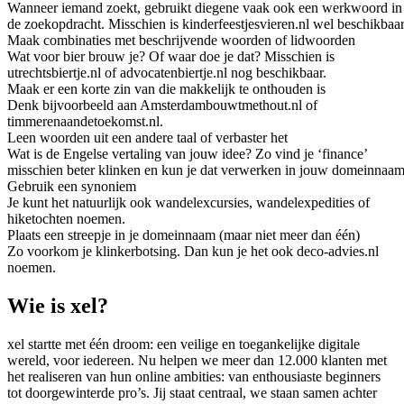
Wanneer iemand zoekt, gebruikt diegene vaak ook een werkwoord in
de zoekopdracht. Misschien is kinderfeestjesvieren.nl wel beschikbaar
Maak combinaties met beschrijvende woorden of lidwoorden
Wat voor bier brouw je? Of waar doe je dat? Misschien is
utrechtsbiertje.nl of advocatenbiertje.nl nog beschikbaar.
Maak er een korte zin van die makkelijk te onthouden is
Denk bijvoorbeeld aan Amsterdambouwtmethout.nl of
timmerenaandetoekomst.nl.
Leen woorden uit een andere taal of verbaster het
Wat is de Engelse vertaling van jouw idee? Zo vind je ‘finance’
misschien beter klinken en kun je dat verwerken in jouw domeinnaam
Gebruik een synoniem
Je kunt het natuurlijk ook wandelexcursies, wandelexpedities of
hiketochten noemen.
Plaats een streepje in je domeinnaam (maar niet meer dan één)
Zo voorkom je klinkerbotsing. Dan kun je het ook deco-advies.nl
noemen.
Wie is xel?
xel startte met één droom: een veilige en toegankelijke digitale
wereld, voor iedereen. Nu helpen we meer dan 12.000 klanten met
het realiseren van hun online ambities: van enthousiaste beginners
tot doorgewinterde pro’s. Jij staat centraal, we staan samen achter