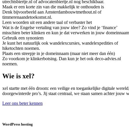
utrechtsbiertje.nl of advocatenbiertje.nl nog beschikbaar.
Maak er een korte zin van die makkelijk te onthouden is
Denk bijvoorbeeld aan Amsterdambouwtmethout.nl of
timmerenaandetoekomst.nl.
Leen woorden uit een andere taal of verbaster het
Wat is de Engelse vertaling van jouw idee? Zo vind je ‘finance’
misschien beter klinken en kun je dat verwerken in jouw domeinnaam
Gebruik een synoniem
Je kunt het natuurlijk ook wandelexcursies, wandelexpedities of
hiketochten noemen.
Plaats een streepje in je domeinnaam (maar niet meer dan één)
Zo voorkom je klinkerbotsing. Dan kun je het ook deco-advies.nl
noemen.
Wie is xel?
xel startte met één droom: een veilige en toegankelijke digitale were
doorgewinterde pro’s. Jij staat centraal, we staan samen achter jouw
Leer ons beter kennen
WordPress hosting