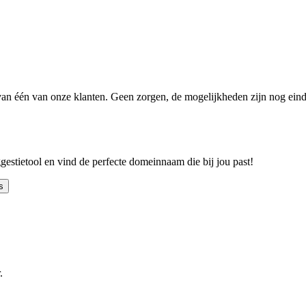
n één van onze klanten. Geen zorgen, de mogelijkheden zijn nog einde
ggestietool en vind de perfecte domeinnaam die bij jou past!
s
.