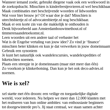
Wanneer iemand zoekt, gebruikt diegene vaak ook een werkwoord in
de zoekopdracht. Misschien is kinderfeestjesvieren.nl wel beschikbaar
Maak combinaties met beschrijvende woorden of lidwoorden
Wat voor bier brouw je? Of waar doe je dat? Misschien is
utrechtsbiertje.nl of advocatenbiertje.nl nog beschikbaar.
Maak er een korte zin van die makkelijk te onthouden is
Denk bijvoorbeeld aan Amsterdambouwtmethout.nl of
timmerenaandetoekomst.nl.
Leen woorden uit een andere taal of verbaster het
Wat is de Engelse vertaling van jouw idee? Zo vind je ‘finance’
misschien beter klinken en kun je dat verwerken in jouw domeinnaam
Gebruik een synoniem
Je kunt het natuurlijk ook wandelexcursies, wandelexpedities of
hiketochten noemen.
Plaats een streepje in je domeinnaam (maar niet meer dan één)
Zo voorkom je klinkerbotsing. Dan kun je het ook deco-advies.nl
noemen.
Wie is xel?
xel startte met één droom: een veilige en toegankelijke digitale
wereld, voor iedereen. Nu helpen we meer dan 12.000 klanten met
het realiseren van hun online ambities: van enthousiaste beginners
tot doorgewinterde pro’s. Jij staat centraal, we staan samen achter