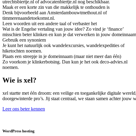
utrechtsbiertje.nl of advocatenbiertje.nl nog beschikbaar.
Maak er een korte zin van die makkelijk te onthouden is
Denk bijvoorbeeld aan Amsterdambouwtmethout.nl of
timmerenaandetoekomst.nl.
Leen woorden uit een andere taal of verbaster het
Wat is de Engelse vertaling van jouw idee? Zo vind je ‘finance’
misschien beter klinken en kun je dat verwerken in jouw domeinnaam
Gebruik een synoniem
Je kunt het natuurlijk ook wandelexcursies, wandelexpedities of
hiketochten noemen.
Plaats een streepje in je domeinnaam (maar niet meer dan één)
Zo voorkom je klinkerbotsing. Dan kun je het ook deco-advies.nl
noemen.
Wie is xel?
xel startte met één droom: een veilige en toegankelijke digitale were
doorgewinterde pro’s. Jij staat centraal, we staan samen achter jouw
Leer ons beter kennen
WordPress hosting