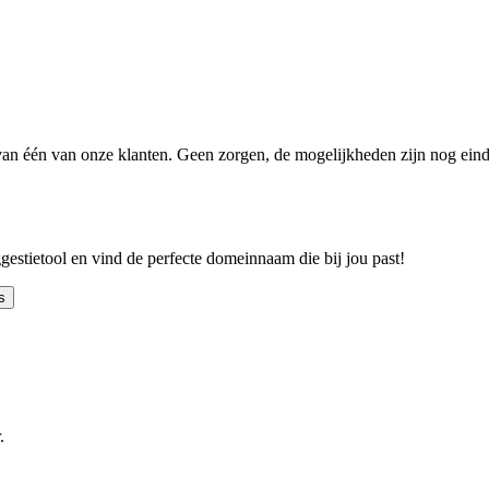
n één van onze klanten. Geen zorgen, de mogelijkheden zijn nog einde
ggestietool en vind de perfecte domeinnaam die bij jou past!
s
.