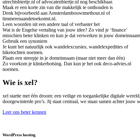
utrechtsbiertje.nl of advocatenbiertje.nl nog beschikbaar.
Maak er een korte zin van die makkelijk te onthouden is
Denk bijvoorbeeld aan Amsterdambouwtmethout.nl of
timmerenaandetoekomst.nl.
Leen woorden uit een andere taal of verbaster het
Wat is de Engelse vertaling van jouw idee? Zo vind je ‘finance’
misschien beter klinken en kun je dat verwerken in jouw domeinnaam
Gebruik een synoniem
Je kunt het natuurlijk ook wandelexcursies, wandelexpedities of
hiketochten noemen.
Plaats een streepje in je domeinnaam (maar niet meer dan één)
Zo voorkom je klinkerbotsing. Dan kun je het ook deco-advies.nl
noemen.
Wie is xel?
xel startte met één droom: een veilige en toegankelijke digitale were
doorgewinterde pro’s. Jij staat centraal, we staan samen achter jouw
Leer ons beter kennen
WordPress hosting