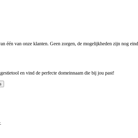
n één van onze klanten. Geen zorgen, de mogelijkheden zijn nog einde
ggestietool en vind de perfecte domeinnaam die bij jou past!
s
.