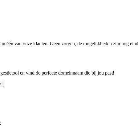
n één van onze klanten. Geen zorgen, de mogelijkheden zijn nog einde
ggestietool en vind de perfecte domeinnaam die bij jou past!
s
.