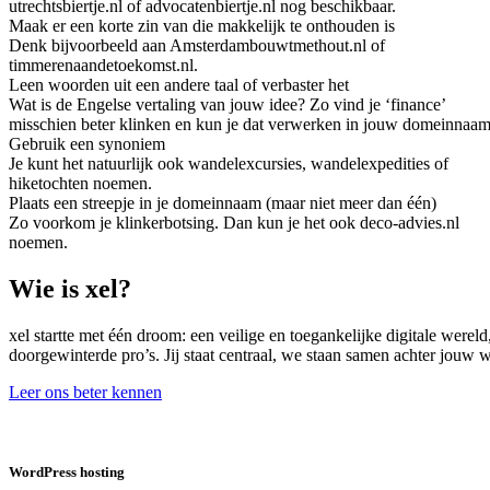
utrechtsbiertje.nl of advocatenbiertje.nl nog beschikbaar.
Maak er een korte zin van die makkelijk te onthouden is
Denk bijvoorbeeld aan Amsterdambouwtmethout.nl of
timmerenaandetoekomst.nl.
Leen woorden uit een andere taal of verbaster het
Wat is de Engelse vertaling van jouw idee? Zo vind je ‘finance’
misschien beter klinken en kun je dat verwerken in jouw domeinnaam
Gebruik een synoniem
Je kunt het natuurlijk ook wandelexcursies, wandelexpedities of
hiketochten noemen.
Plaats een streepje in je domeinnaam (maar niet meer dan één)
Zo voorkom je klinkerbotsing. Dan kun je het ook deco-advies.nl
noemen.
Wie is xel?
xel startte met één droom: een veilige en toegankelijke digitale were
doorgewinterde pro’s. Jij staat centraal, we staan samen achter jouw
Leer ons beter kennen
WordPress hosting