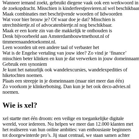
Wanneer iemand zoekt, gebruikt diegene vaak ook een werkwoord in
de zoekopdracht. Misschien is kinderfeestjesvieren.nl wel beschikbaar
Maak combinaties met beschrijvende woorden of lidwoorden
Wat voor bier brouw je? Of waar doe je dat? Misschien is
utrechtsbiertje.nl of advocatenbiertje.nl nog beschikbaar.
Maak er een korte zin van die makkelijk te onthouden is
Denk bijvoorbeeld aan Amsterdambouwtmethout.nl of
timmerenaandetoekomst.nl.
Leen woorden uit een andere taal of verbaster het
Wat is de Engelse vertaling van jouw idee? Zo vind je ‘finance’
misschien beter klinken en kun je dat verwerken in jouw domeinnaam
Gebruik een synoniem
Je kunt het natuurlijk ook wandelexcursies, wandelexpedities of
hiketochten noemen.
Plaats een streepje in je domeinnaam (maar niet meer dan één)
Zo voorkom je klinkerbotsing. Dan kun je het ook deco-advies.nl
noemen.
Wie is xel?
xel startte met één droom: een veilige en toegankelijke digitale
wereld, voor iedereen. Nu helpen we meer dan 12.000 klanten met
het realiseren van hun online ambities: van enthousiaste beginners
tot doorgewinterde pro’s. Jij staat centraal, we staan samen achter