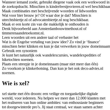
Wanneer iemand zoekt, gebruikt diegene vaak ook een werkwoord in
de zoekopdracht. Misschien is kinderfeestjesvieren.nl wel beschikbaar
Maak combinaties met beschrijvende woorden of lidwoorden
Wat voor bier brouw je? Of waar doe je dat? Misschien is
utrechtsbiertje.nl of advocatenbiertje.nl nog beschikbaar.
Maak er een korte zin van die makkelijk te onthouden is
Denk bijvoorbeeld aan Amsterdambouwtmethout.nl of
timmerenaandetoekomst.nl.
Leen woorden uit een andere taal of verbaster het
Wat is de Engelse vertaling van jouw idee? Zo vind je ‘finance’
misschien beter klinken en kun je dat verwerken in jouw domeinnaam
Gebruik een synoniem
Je kunt het natuurlijk ook wandelexcursies, wandelexpedities of
hiketochten noemen.
Plaats een streepje in je domeinnaam (maar niet meer dan één)
Zo voorkom je klinkerbotsing. Dan kun je het ook deco-advies.nl
noemen.
Wie is xel?
xel startte met één droom: een veilige en toegankelijke digitale
wereld, voor iedereen. Nu helpen we meer dan 12.000 klanten met
het realiseren van hun online ambities: van enthousiaste beginners
tot doorgewinterde pro’s. Jij staat centraal, we staan samen achter