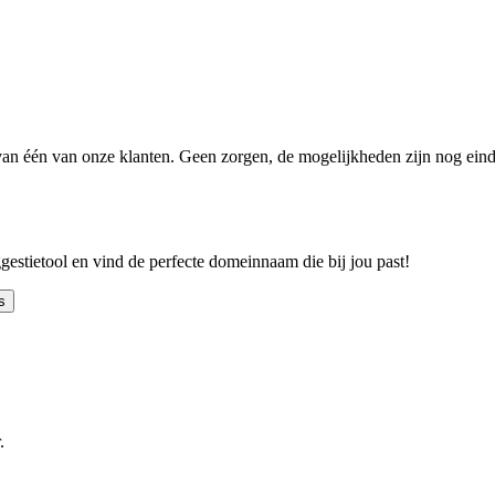
n één van onze klanten. Geen zorgen, de mogelijkheden zijn nog einde
ggestietool en vind de perfecte domeinnaam die bij jou past!
s
.