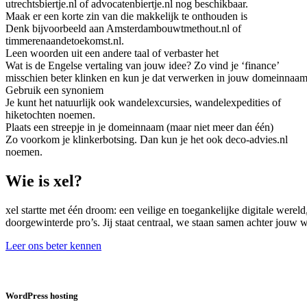
utrechtsbiertje.nl of advocatenbiertje.nl nog beschikbaar.
Maak er een korte zin van die makkelijk te onthouden is
Denk bijvoorbeeld aan Amsterdambouwtmethout.nl of
timmerenaandetoekomst.nl.
Leen woorden uit een andere taal of verbaster het
Wat is de Engelse vertaling van jouw idee? Zo vind je ‘finance’
misschien beter klinken en kun je dat verwerken in jouw domeinnaam
Gebruik een synoniem
Je kunt het natuurlijk ook wandelexcursies, wandelexpedities of
hiketochten noemen.
Plaats een streepje in je domeinnaam (maar niet meer dan één)
Zo voorkom je klinkerbotsing. Dan kun je het ook deco-advies.nl
noemen.
Wie is xel?
xel startte met één droom: een veilige en toegankelijke digitale were
doorgewinterde pro’s. Jij staat centraal, we staan samen achter jouw
Leer ons beter kennen
WordPress hosting